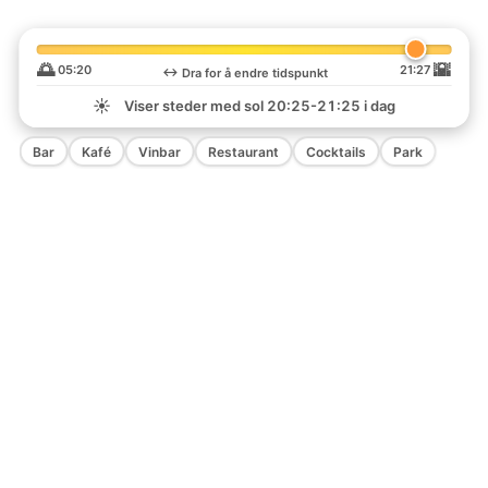
🌅
🌇
05:20
21:27
↔️
Dra for å endre tidspunkt
☀️
Viser steder med sol
20:25-21:25
i dag
Bar
Kafé
Vinbar
Restaurant
Cocktails
Park