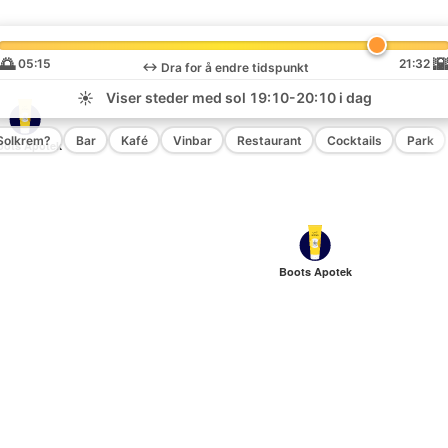
🌅

05:15
21:32
↔️
Dra for å endre tidspunkt
☀️
Viser steder med sol
19:10-20:10
i dag
Solkrem?
Bar
Kafé
Vinbar
Restaurant
Cocktails
Park
oots Apotek
Boots Apotek