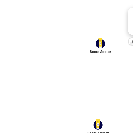
B
Boots Apotek
Boots Apotek