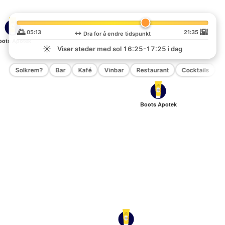
🌅
🌇
05:13
21:35
↔️
Dra for å endre tidspunkt
oots Apotek
☀️
Viser steder med sol
16:25-17:25
i dag
Solkrem?
Bar
Kafé
Vinbar
Restaurant
Cocktails
P
Boots Apotek