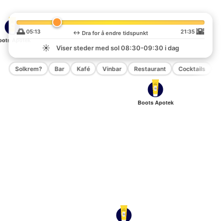
🌅
🌇
05:13
21:35
↔️
Dra for å endre tidspunkt
oots Apotek
☀️
Viser steder med sol
08:30-09:30
i dag
Solkrem?
Bar
Kafé
Vinbar
Restaurant
Cocktails
P
Boots Apotek