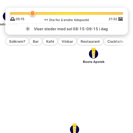
🌅
🌇
05:15
21:32
↔️
Dra for å endre tidspunkt
oots Apotek
☀️
Viser steder med sol
08:15-09:15
i dag
Solkrem?
Bar
Kafé
Vinbar
Restaurant
Cocktails
P
Boots Apotek