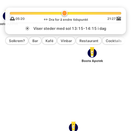
🌅
🌇
05:20
21:27
↔️
Dra for å endre tidspunkt
oots Apotek
☀️
Viser steder med sol
13:15-14:15
i dag
Solkrem?
Bar
Kafé
Vinbar
Restaurant
Cocktails
P
Boots Apotek