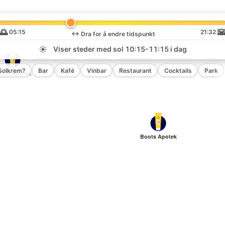
🌅

05:15
21:32
↔️
Dra for å endre tidspunkt
☀️
Viser steder med sol
10:15-11:15
i dag
Solkrem?
Bar
Kafé
Vinbar
Restaurant
Cocktails
Park
oots Apotek
Boots Apotek