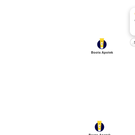
B
Boots Apotek
Boots Apotek