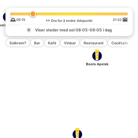
🌅
🌇
05:15
21:32
↔️
Dra for å endre tidspunkt
oots Apotek
☀️
Viser steder med sol
08:05-09:05
i dag
Solkrem?
Bar
Kafé
Vinbar
Restaurant
Cocktails
P
Boots Apotek