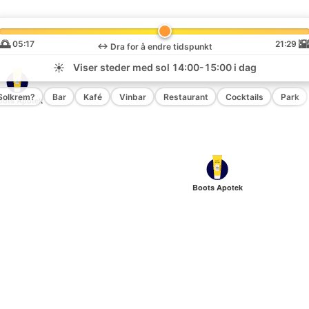
🌅

05:17
21:29
↔️
Dra for å endre tidspunkt
☀️
Viser steder med sol
14:00-15:00
i dag
Solkrem?
Bar
Kafé
Vinbar
Restaurant
Cocktails
Park
oots Apotek
Boots Apotek