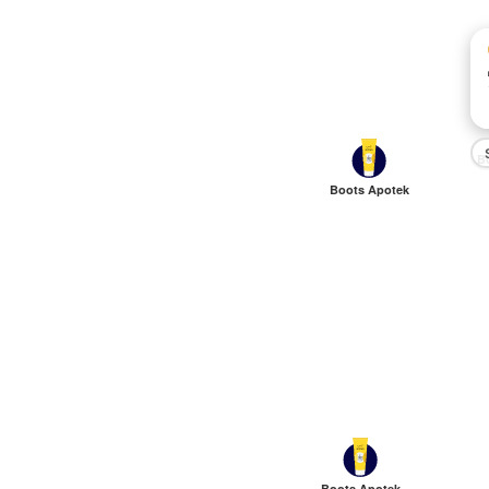
B
Boots Apotek
Boots Apotek