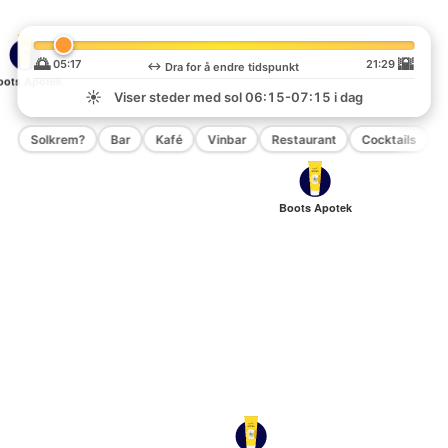
🌅
🌇
05:17
21:29
↔️
Dra for å endre tidspunkt
oots Apotek
☀️
Viser steder med sol
06:15-07:15
i dag
Solkrem?
Bar
Kafé
Vinbar
Restaurant
Cocktails
P
Boots Apotek