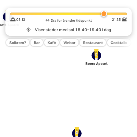
🌅
🌇
05:13
21:35
↔️
Dra for å endre tidspunkt
oots Apotek
☀️
Viser steder med sol
18:40-19:40
i dag
Solkrem?
Bar
Kafé
Vinbar
Restaurant
Cocktails
P
Boots Apotek