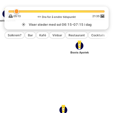
🌅
🌇
05:13
21:35
↔️
Dra for å endre tidspunkt
oots Apotek
☀️
Viser steder med sol
06:15-07:15
i dag
Solkrem?
Bar
Kafé
Vinbar
Restaurant
Cocktails
P
Boots Apotek