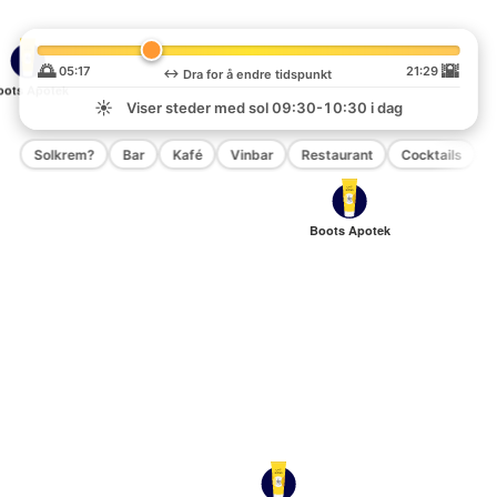
🌅
🌇
05:17
21:29
↔️
Dra for å endre tidspunkt
oots Apotek
☀️
Viser steder med sol
09:30-10:30
i dag
Solkrem?
Bar
Kafé
Vinbar
Restaurant
Cocktails
P
Boots Apotek