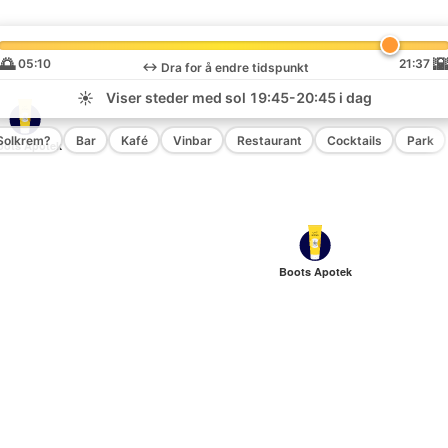
🌅

05:10
21:37
↔️
Dra for å endre tidspunkt
☀️
Viser steder med sol
19:45-20:45
i dag
Solkrem?
Bar
Kafé
Vinbar
Restaurant
Cocktails
Park
oots Apotek
Boots Apotek