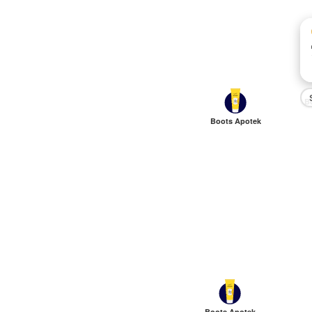
B
Boots Apotek
Boots Apotek