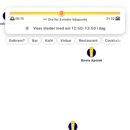
🌅
🌇
05:15
21:32
↔️
Dra for å endre tidspunkt
oots Apotek
☀️
Viser steder med sol
12:50-13:50
i dag
Solkrem?
Bar
Kafé
Vinbar
Restaurant
Cocktails
P
Boots Apotek