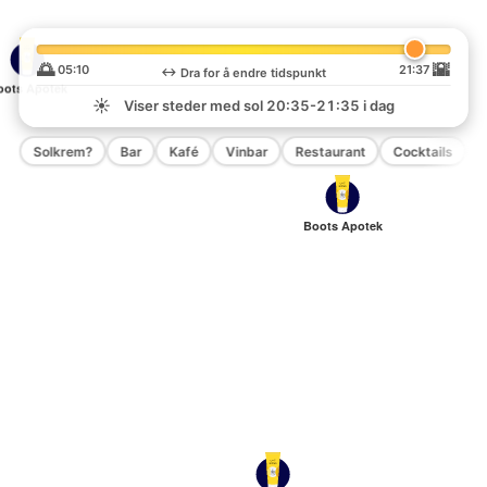
🌅
🌇
05:10
21:37
↔️
Dra for å endre tidspunkt
oots Apotek
☀️
Viser steder med sol
20:35-21:35
i dag
Solkrem?
Bar
Kafé
Vinbar
Restaurant
Cocktails
P
Boots Apotek