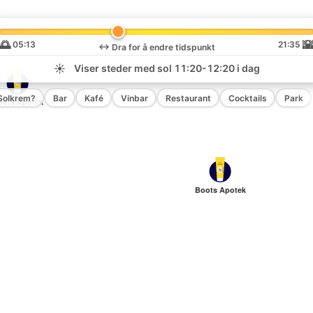
🌅

05:13
21:35
↔️
Dra for å endre tidspunkt
☀️
Viser steder med sol
11:20-12:20
i dag
Solkrem?
Bar
Kafé
Vinbar
Restaurant
Cocktails
Park
oots Apotek
Boots Apotek