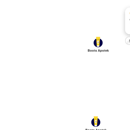
B
Boots Apotek
Boots Apotek