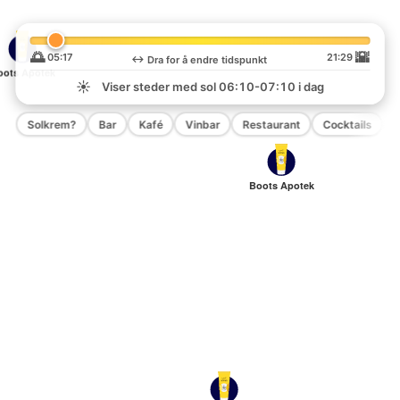
🌅
🌇
05:17
21:29
↔️
Dra for å endre tidspunkt
oots Apotek
☀️
Viser steder med sol
06:10-07:10
i dag
Solkrem?
Bar
Kafé
Vinbar
Restaurant
Cocktails
P
Boots Apotek