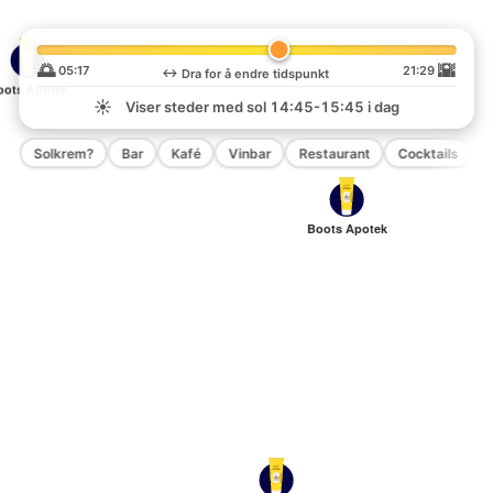
🌅
🌇
05:17
21:29
↔️
Dra for å endre tidspunkt
oots Apotek
☀️
Viser steder med sol
14:45-15:45
i dag
Solkrem?
Bar
Kafé
Vinbar
Restaurant
Cocktails
P
Boots Apotek