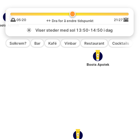
🌅
🌇
05:20
21:27
↔️
Dra for å endre tidspunkt
oots Apotek
☀️
Viser steder med sol
13:50-14:50
i dag
Solkrem?
Bar
Kafé
Vinbar
Restaurant
Cocktails
P
Boots Apotek