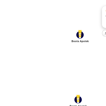
B
Boots Apotek
Boots Apotek