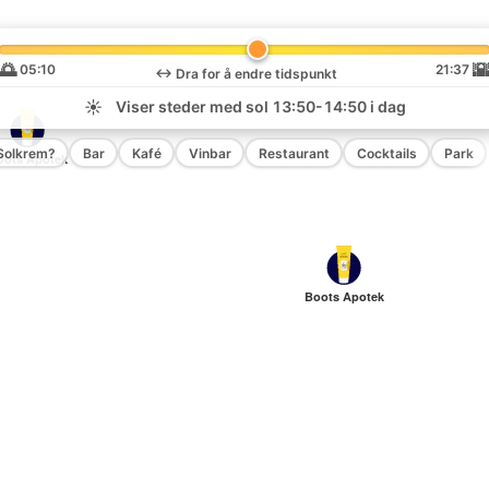
🌅

05:10
21:37
↔️
Dra for å endre tidspunkt
☀️
Viser steder med sol
13:50-14:50
i dag
Solkrem?
Bar
Kafé
Vinbar
Restaurant
Cocktails
Park
oots Apotek
Boots Apotek