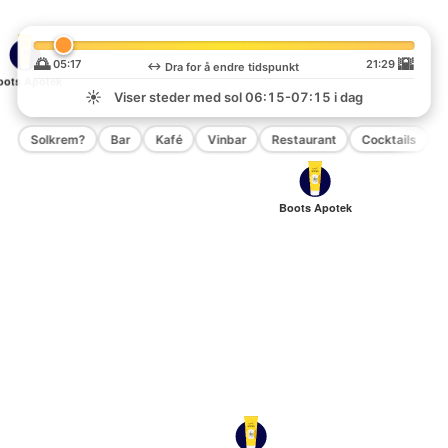
🌅
🌇
05:17
21:29
↔️
Dra for å endre tidspunkt
oots Apotek
☀️
Viser steder med sol
06:15-07:15
i dag
Solkrem?
Bar
Kafé
Vinbar
Restaurant
Cocktails
P
Boots Apotek