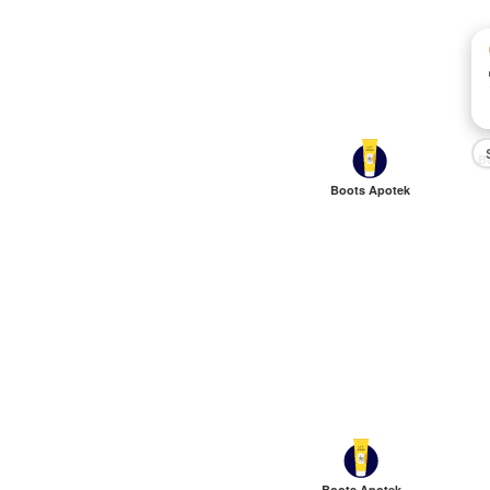
B
Boots Apotek
Boots Apotek