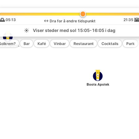
🌅

05:13
21:35
↔️
Dra for å endre tidspunkt
☀️
Viser steder med sol
15:05-16:05
i dag
Solkrem?
Bar
Kafé
Vinbar
Restaurant
Cocktails
Park
oots Apotek
Boots Apotek