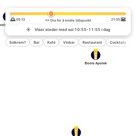
🌅
🌇
05:13
21:35
↔️
Dra for å endre tidspunkt
oots Apotek
☀️
Viser steder med sol
10:55-11:55
i dag
Solkrem?
Bar
Kafé
Vinbar
Restaurant
Cocktails
P
Boots Apotek