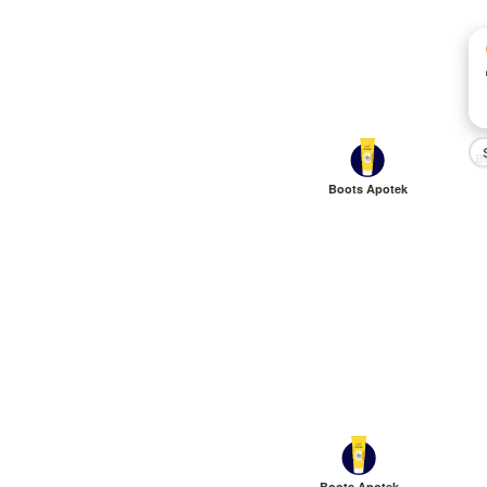
B
Boots Apotek
Boots Apotek