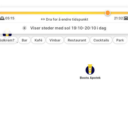
🌅

05:15
21:32
↔️
Dra for å endre tidspunkt
☀️
Viser steder med sol
19:10-20:10
i dag
Solkrem?
Bar
Kafé
Vinbar
Restaurant
Cocktails
Park
oots Apotek
Boots Apotek