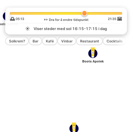
🌅
🌇
05:13
21:35
↔️
Dra for å endre tidspunkt
oots Apotek
☀️
Viser steder med sol
16:15-17:15
i dag
Solkrem?
Bar
Kafé
Vinbar
Restaurant
Cocktails
P
Boots Apotek