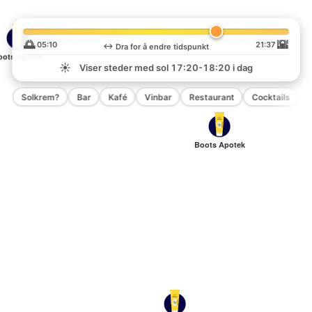
🌅
🌇
05:10
21:37
↔️
Dra for å endre tidspunkt
oots Apotek
☀️
Viser steder med sol
17:20-18:20
i dag
Solkrem?
Bar
Kafé
Vinbar
Restaurant
Cocktails
P
Boots Apotek