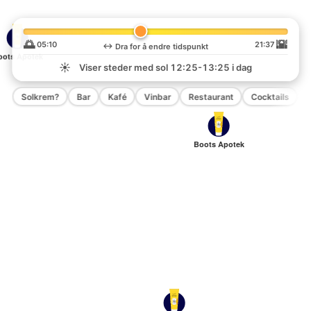
🌅
🌇
05:10
21:37
↔️
Dra for å endre tidspunkt
oots Apotek
☀️
Viser steder med sol
12:25-13:25
i dag
Solkrem?
Bar
Kafé
Vinbar
Restaurant
Cocktails
P
Boots Apotek