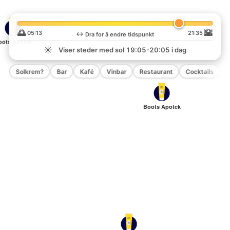
🌅
🌇
05:13
21:35
↔️
Dra for å endre tidspunkt
oots Apotek
☀️
Viser steder med sol
19:05-20:05
i dag
Solkrem?
Bar
Kafé
Vinbar
Restaurant
Cocktails
P
Boots Apotek