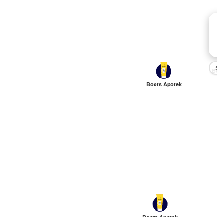
B
Boots Apotek
Boots Apotek