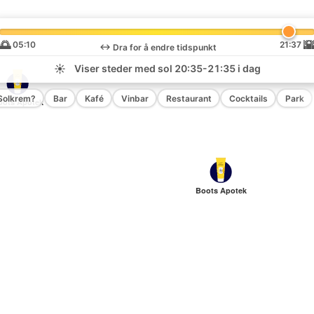
🌅

05:10
21:37
↔️
Dra for å endre tidspunkt
☀️
Viser steder med sol
20:35-21:35
i dag
Solkrem?
Bar
Kafé
Vinbar
Restaurant
Cocktails
Park
oots Apotek
Boots Apotek