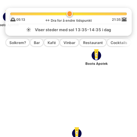
🌅
🌇
05:13
21:35
↔️
Dra for å endre tidspunkt
oots Apotek
☀️
Viser steder med sol
13:35-14:35
i dag
Solkrem?
Bar
Kafé
Vinbar
Restaurant
Cocktails
P
Boots Apotek