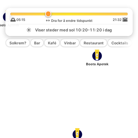
🌅
🌇
05:15
21:32
↔️
Dra for å endre tidspunkt
oots Apotek
☀️
Viser steder med sol
10:20-11:20
i dag
Solkrem?
Bar
Kafé
Vinbar
Restaurant
Cocktails
P
Boots Apotek