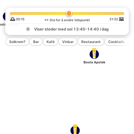
🌅
🌇
05:15
21:32
↔️
Dra for å endre tidspunkt
oots Apotek
☀️
Viser steder med sol
13:40-14:40
i dag
Solkrem?
Bar
Kafé
Vinbar
Restaurant
Cocktails
P
Boots Apotek