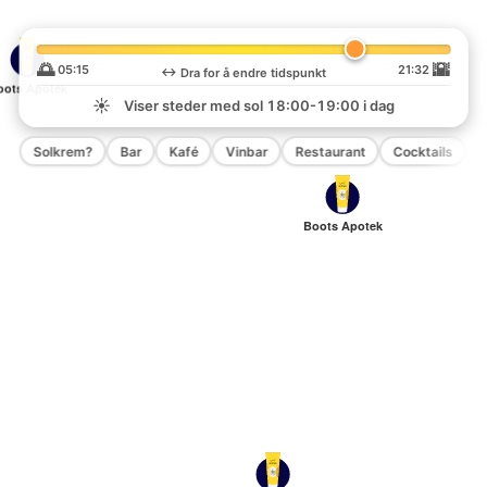
🌅
🌇
05:15
21:32
↔️
Dra for å endre tidspunkt
oots Apotek
☀️
Viser steder med sol
18:00-19:00
i dag
Solkrem?
Bar
Kafé
Vinbar
Restaurant
Cocktails
P
Boots Apotek