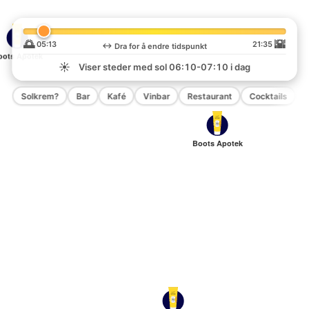
🌅
🌇
05:13
21:35
↔️
Dra for å endre tidspunkt
oots Apotek
☀️
Viser steder med sol
06:10-07:10
i dag
Solkrem?
Bar
Kafé
Vinbar
Restaurant
Cocktails
P
Boots Apotek