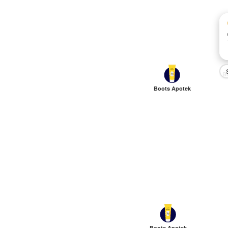
B
Boots Apotek
Boots Apotek