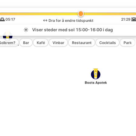
🌅

05:17
21:29
↔️
Dra for å endre tidspunkt
☀️
Viser steder med sol
15:00-16:00
i dag
Solkrem?
Bar
Kafé
Vinbar
Restaurant
Cocktails
Park
oots Apotek
Boots Apotek