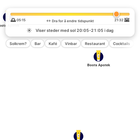
🌅
🌇
05:15
21:32
↔️
Dra for å endre tidspunkt
oots Apotek
☀️
Viser steder med sol
20:05-21:05
i dag
Solkrem?
Bar
Kafé
Vinbar
Restaurant
Cocktails
P
Boots Apotek