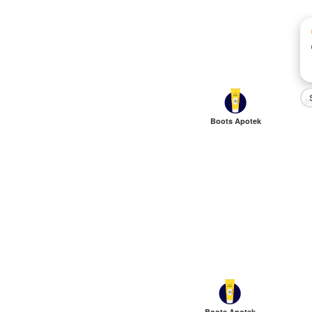
B
Boots Apotek
Boots Apotek