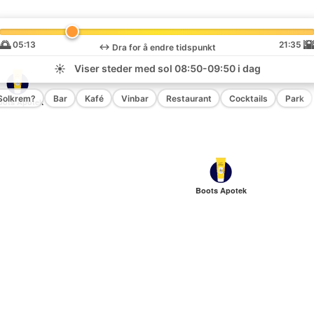
🌅

05:13
21:35
↔️
Dra for å endre tidspunkt
☀️
Viser steder med sol
08:50-09:50
i dag
Solkrem?
Bar
Kafé
Vinbar
Restaurant
Cocktails
Park
oots Apotek
Boots Apotek