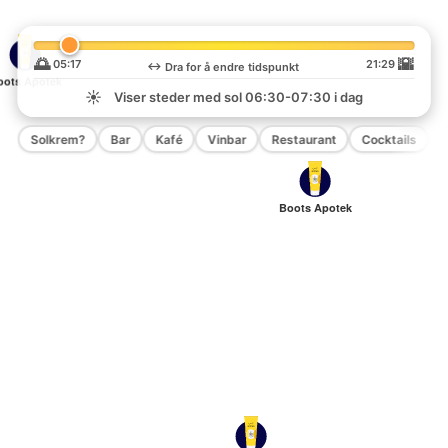
🌅
🌇
05:17
21:29
↔️
Dra for å endre tidspunkt
oots Apotek
☀️
Viser steder med sol
06:30-07:30
i dag
Solkrem?
Bar
Kafé
Vinbar
Restaurant
Cocktails
P
Boots Apotek