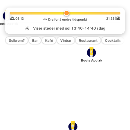
🌅
🌇
05:13
21:35
↔️
Dra for å endre tidspunkt
oots Apotek
☀️
Viser steder med sol
13:40-14:40
i dag
Solkrem?
Bar
Kafé
Vinbar
Restaurant
Cocktails
P
Boots Apotek