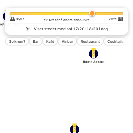
🌅
🌇
05:17
21:29
↔️
Dra for å endre tidspunkt
oots Apotek
☀️
Viser steder med sol
17:20-18:20
i dag
Solkrem?
Bar
Kafé
Vinbar
Restaurant
Cocktails
P
Boots Apotek