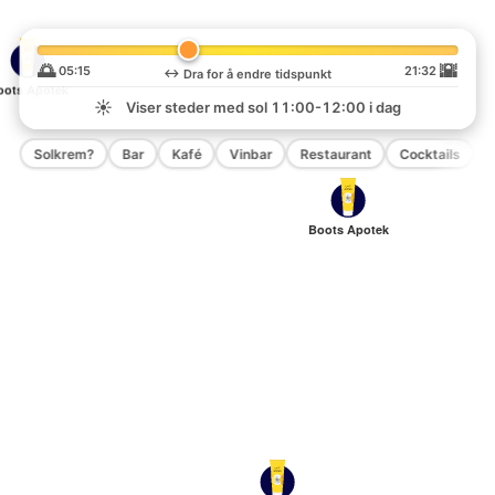
🌅
🌇
05:15
21:32
↔️
Dra for å endre tidspunkt
oots Apotek
☀️
Viser steder med sol
11:00-12:00
i dag
Solkrem?
Bar
Kafé
Vinbar
Restaurant
Cocktails
P
Boots Apotek