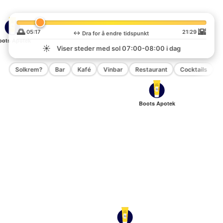
🌅
🌇
05:17
21:29
↔️
Dra for å endre tidspunkt
oots Apotek
☀️
Viser steder med sol
07:00-08:00
i dag
Solkrem?
Bar
Kafé
Vinbar
Restaurant
Cocktails
P
Boots Apotek