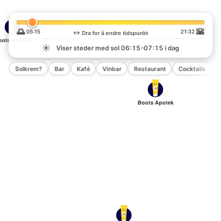
🌅
🌇
05:15
21:32
↔️
Dra for å endre tidspunkt
oots Apotek
☀️
Viser steder med sol
06:15-07:15
i dag
Solkrem?
Bar
Kafé
Vinbar
Restaurant
Cocktails
P
Boots Apotek