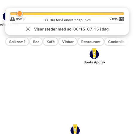
🌅
🌇
05:13
21:35
↔️
Dra for å endre tidspunkt
oots Apotek
☀️
Viser steder med sol
06:15-07:15
i dag
Solkrem?
Bar
Kafé
Vinbar
Restaurant
Cocktails
P
Boots Apotek