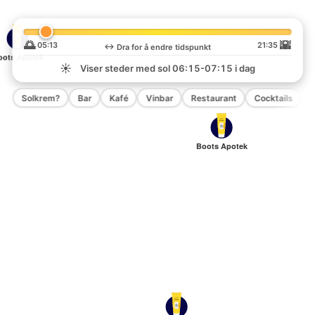
🌅
🌇
05:13
21:35
↔️
Dra for å endre tidspunkt
oots Apotek
☀️
Viser steder med sol
06:15-07:15
i dag
Solkrem?
Bar
Kafé
Vinbar
Restaurant
Cocktails
P
Boots Apotek