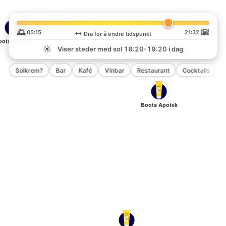
🌅
🌇
05:15
21:32
↔️
Dra for å endre tidspunkt
oots Apotek
☀️
Viser steder med sol
18:20-19:20
i dag
Solkrem?
Bar
Kafé
Vinbar
Restaurant
Cocktails
P
Boots Apotek