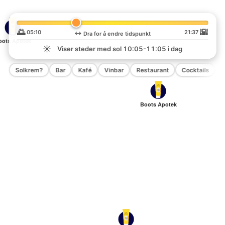
🌅
🌇
05:10
21:37
↔️
Dra for å endre tidspunkt
oots Apotek
☀️
Viser steder med sol
10:05-11:05
i dag
Solkrem?
Bar
Kafé
Vinbar
Restaurant
Cocktails
P
Boots Apotek