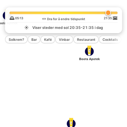
🌅
🌇
05:13
21:35
↔️
Dra for å endre tidspunkt
oots Apotek
☀️
Viser steder med sol
20:35-21:35
i dag
Solkrem?
Bar
Kafé
Vinbar
Restaurant
Cocktails
P
Boots Apotek