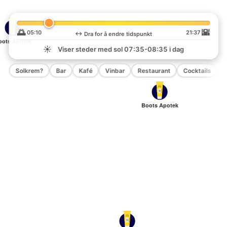
🌅
🌇
05:10
21:37
↔️
Dra for å endre tidspunkt
oots Apotek
☀️
Viser steder med sol
07:35-08:35
i dag
Solkrem?
Bar
Kafé
Vinbar
Restaurant
Cocktails
P
Boots Apotek